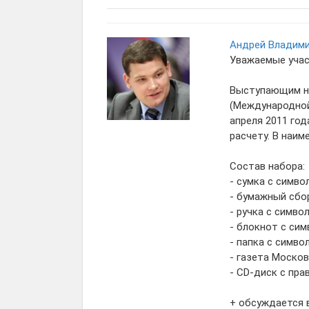
Андрей Владим
Уважаемые учас
Выступающим на
(Международной
апреля 2011 год
расчету. В наи
Состав набора:
- сумка с симв
- бумажный сбо
- ручка с симво
- блокнот с си
- папка с симво
- газета Моско
- CD-диск с пр
+ обсуждается 