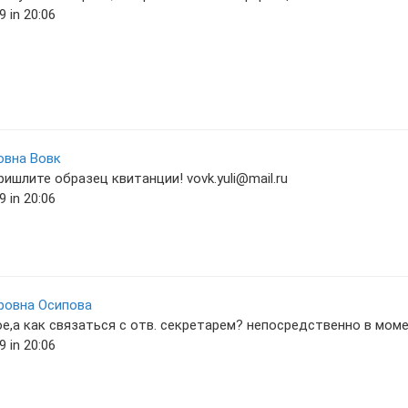
 in 20:06
овна Вовк
ишлите образец квитанции! vovk.yuli@mail.ru
 in 20:06
ровна Осипова
е,а как связаться с отв. секретарем? непосредственно в мом
 in 20:06