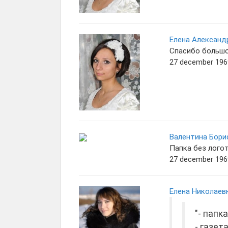
Елена Александ
Спасибо большое
27 december 1969
Валентина Бори
Папка без логот
27 december 1969
Елена Николаев
"- папк
- газет