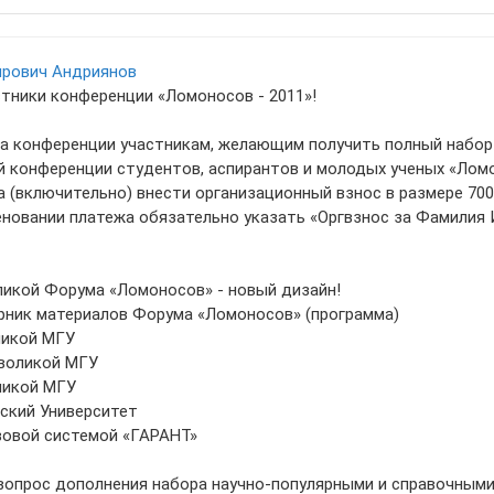
ирович Андриянов
тники конференции «Ломоносов - 2011»!
 конференции участникам, желающим получить полный набор 
 конференции студентов, аспирантов и молодых ученых «Ломо
а (включительно) внести организационный взнос в размере 70
меновании платежа обязательно указать «Оргвзнос за Фамилия 
оликой Форума «Ломоносов» - новый дизайн!
рник материалов Форума «Ломоносов» (программа)
ликой МГУ
мволикой МГУ
ликой МГУ
вский Университет
авовой системой «ГАРАНТ»
вопрос дополнения набора научно-популярными и справочными