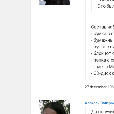
Это был
Состав на
- сумка с
- бумажны
- ручка с 
- блокнот
- папка с
- газета 
- CD-диск 
27 december 1969
Алексей Валерь
Да получил