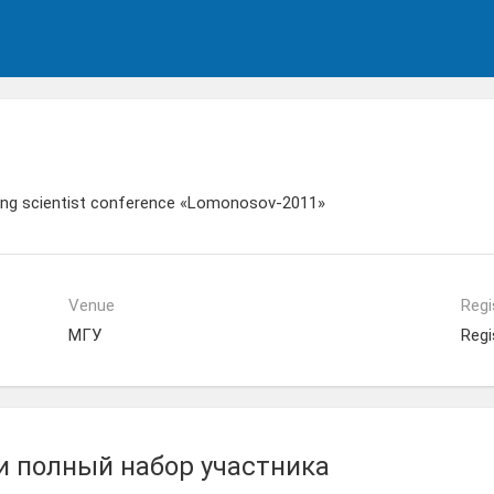
oung scientist conference «Lomonosov-2011»
Venue
Regi
МГУ
Regi
и полный набор участника