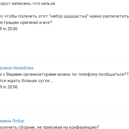
орот написано, что нельзя.
го чтобы получить этот "набор щщщастья" нужно распечатать б
истрацию оригинал и все?
 in 20:06
оровна Нелюбова
м с Вашими организаторами можно по телефону пообщаться???
ся ждать больше суток....
 in 20:06
аевна Лобус
получить сборник, не приезжая на конференцию?