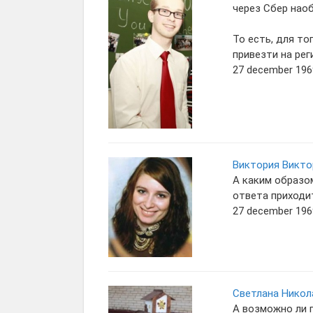
через Сбер наоб
То есть, для то
привезти на рег
27 december 1969
Виктория Викт
А каким образо
ответа приходит
27 december 1969
Светлана Никол
А возможно ли 