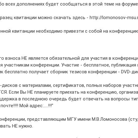
бо всех дополнениях будет сообщаться в этой теме на форуме
азец квитанции можно скачать здесь - http://lomonosov-msu.ru/
енной квитанции необходимо привезти с собой на конференцию
го взноса НЕ является обязательной для участия в конференци
 участникам конференции. Участие - бесплатное, публикация в
к бесплатно получает сборник тезисов конференции - DVD-дис
-дисков с материалами, сертификатов, полных наборов участн
. Если Вы НЕ планируете приехать на конференцию, организа
держка в последнюю очередь будет отвечать на вопросы типа:
чте!!!! Мой адрес:.....!!!"
конференции, представляющим МГУ имени М.В.Ломоносова (студе
вать НЕ нужно.