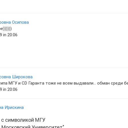
ровна Осипова
))))))
 in 20:06
совна Широкова
ипа МГУ и CD Гаранта тоже не всем выдавали... обман среди бел
 in 20:06
на Ирискина
а с символикой МГУ
а Московский Университет"