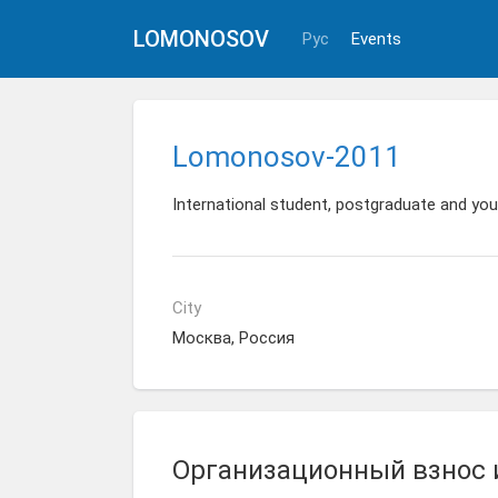
LOMONOSOV
Рус
Events
Lomonosov-2011
International student, postgraduate and y
City
Москва, Россия
Организационный взнос 