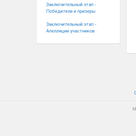
Заключительный этап -
Победители и призеры
Заключительный этап -
Апелляции участников
М