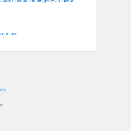
рассмотрении апелляций участников
го этапа
язь
ва