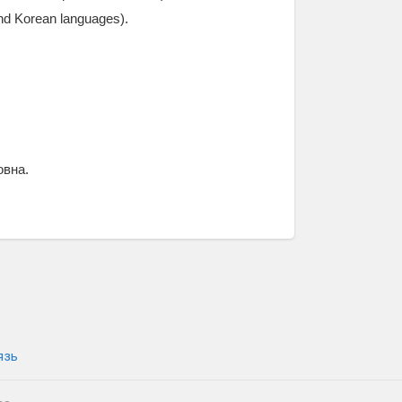
nd Korean languages).
ровна.
язь