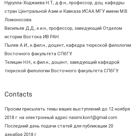
Нурулла-Ходжаева Н.Т., д.ф.н., профессор, доц. кафедры
стран Центральной Азии и Кавказа ИСАА МГУ имени М.В.
Ломоносова.
Васильев Д.Д., к.и.н., профессор, заведующий Отделом
истории Востока ИВ РАН.
Пылев А.И., к.фил.н., доцент, кафедра тюркской филологии
Восточного факультета СПбГУ.
Телицин Н.Н., к.фил.н., доцент, заведующий кафедрой
тюркской филологии Восточного факультета СПбГУ.
Contacts
Просим присылать темы ваших выступлений до 12 ноября
2018 г. на электронный адрес nasimi.konf@gmail.com
Последний день подачи статей для публикации 20
декабря 2018 г.