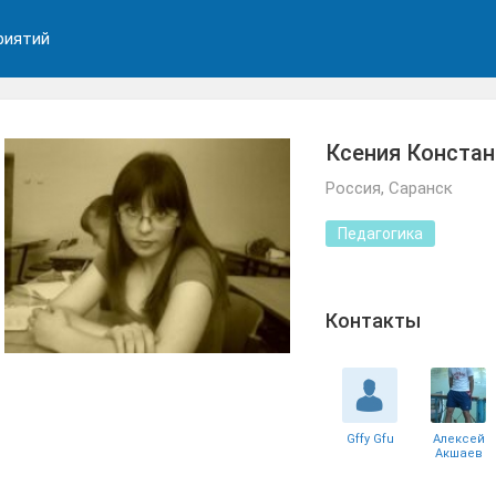
риятий
Ксения Конста
Россия, Саранск
Педагогика
Контакты
Gffy Gfu
Алексей
Акшаев