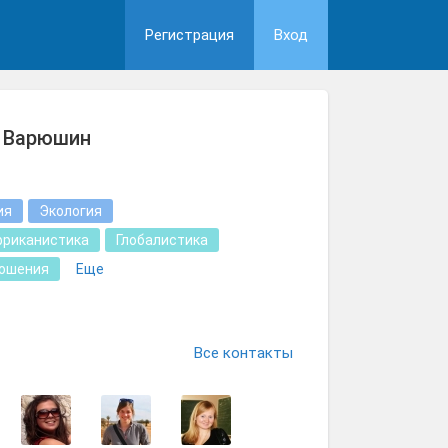
Регистрация
Вход
ч Варюшин
ия
Экология
фриканистика
Глобалистика
ошения
Еще
Все контакты