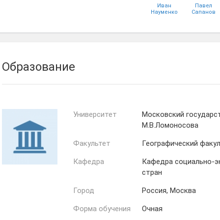
Иван
Павел
Науменко
Сапанов
Руслан
Павел
Гончаров
Терехов
Образование
Университет
Московский государс
М.В.Ломоносова
Факультет
Географический факу
Кафедра
Кафедра социально-э
стран
Город
Россия, Москва
Форма обучения
Очная