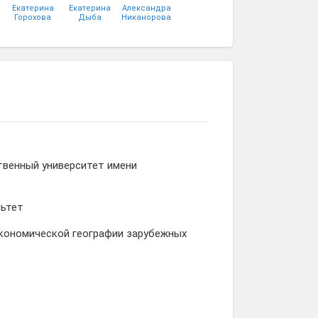
Екатерина
Екатерина
Александра
Горохова
Дыба
Никанорова
Юлия
Артём
Руслан
Кельман
Гуринов
Дохов
твенный университет имени
льтет
кономической географии зарубежных