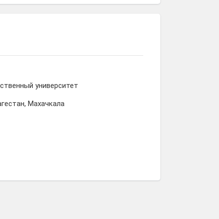
Наталья
Елена
Таисия
Рыжкова
Погорелова
Шатова
рственный университет
агестан, Махачкала