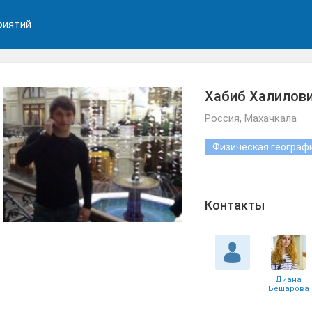
риятий
Хабиб Халилов
Россия, Махачкала
Физическая географ
Контакты
I I
Диана
Бешарова