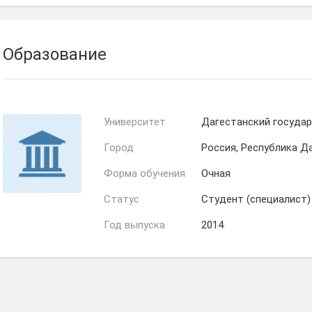
Анна
Альбина
Лексина
НеУказанаФамилия
Образование
Университет
Дагестанский госуда
Город
Россия, Республика Д
Форма обучения
Очная
Статус
Студент (специалист)
Год выпуска
2014