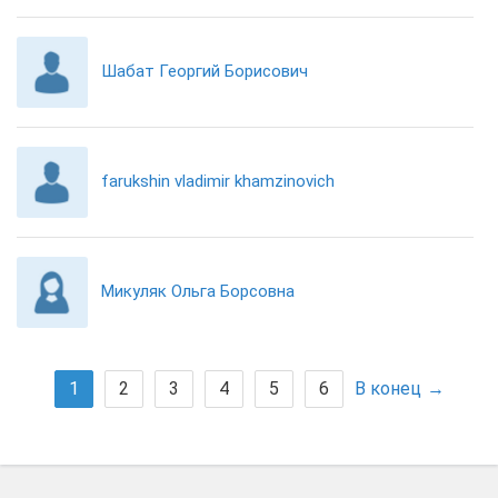
Шабат Георгий Борисович
farukshin vladimir khamzinovich
Микуляк Ольга Борсовна
1
2
3
4
5
6
В конец