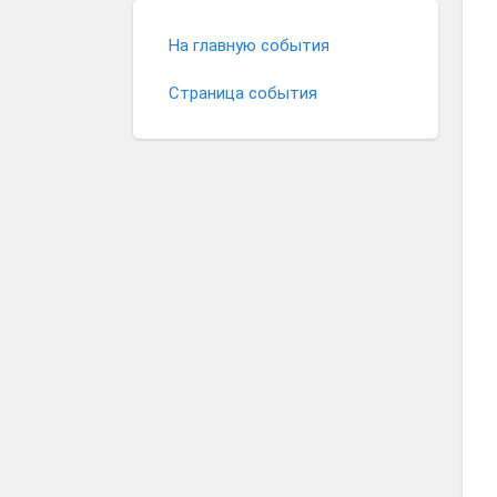
На главную события
Страница события