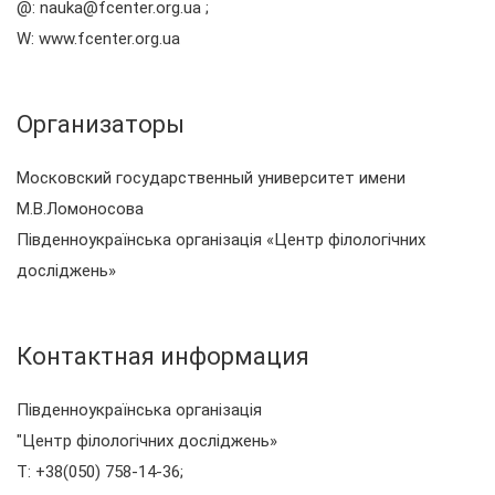
@: nauka@fcenter.org.ua ;
W: www.fcenter.org.ua
Организаторы
Московский государственный университет имени
М.В.Ломоносова
Південноукраїнська організація «Центр філологічних
досліджень»
Контактная информация
Південноукраїнська організація
"Центр філологічних досліджень»
T: +38(050) 758-14-36;