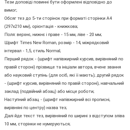
Тези доповіді повинні бути оформлені відповідно до
вимог;
Обсяг тез до 5-ти сторінок при форматі сторінки А4
(297х210 мм), орієнтація - книжкова;
Поля: верхнє, нижнє і праве - 15 мм, ліве - 20 мм;
Шрифт Times New Roman, розмір - 14, міжрядковий
інтервал - 1,5, стиль Normal;
Перший рядок - (шрифт напівжирний курсив, вирівняний по
правій стороні) прізвище та ініціали автора, вчене звання
або науковий ступінь (для осіб, які її мають); другий рядок
- (шрифт курсив, вирівняний по правій стороні), навчальний
заклад (подвійний абзац) або місце роботи;
Наступний абзац - (шрифт напівжирний всі прописні,
вирівняні по центру) назва тез;
Далі йде текст тез, вирівняний по ширині з відступом зліва
10 мм, сторінки не нумеруються;