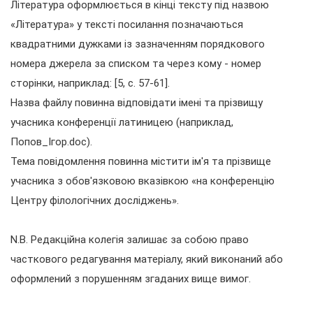
Література оформлюється в кінці тексту під назвою
«Література» у тексті посилання позначаються
квадратними дужками із зазначенням порядкового
номера джерела за списком та через кому - номер
сторінки, наприклад: [5, c. 57-61].
Назва файлу повинна відповідати імені та прізвищу
учасника конференції латиницею (наприклад,
Попов_Ігор.doc).
Тема повідомлення повинна містити ім'я та прізвище
учасника з обов'язковою вказівкою «на конференцію
Центру філологічних досліджень».
N.B. Редакційна колегія залишає за собою право
часткового редагування матеріалу, який виконаний або
оформлений з порушенням згаданих вище вимог.