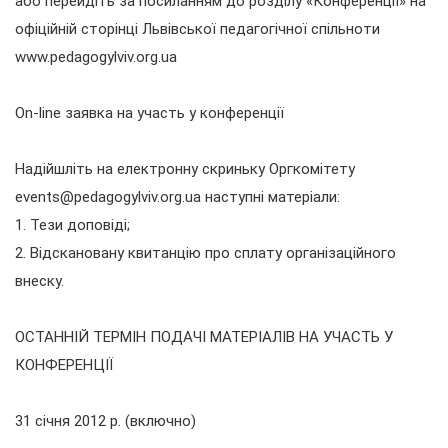
або перейдіть за посиланням до розділу «Конференції» на
офіційній сторінці Львівської педагогічної спільноти
www.pedagogylviv.org.ua
On-line заявка на участь у конференції
Надійшліть на електронну скриньку Оргкомітету
events@pedagogylviv.org.ua наступні матеріали:
1. Тези доповіді;
2. Відскановану квитанцію про сплату організаційного
внеску.
ОСТАННІЙ ТЕРМІН ПОДАЧІ МАТЕРІАЛІВ НА УЧАСТЬ У
КОНФЕРЕНЦІЇ
31 січня 2012 р. (включно)