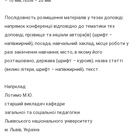
– 10 мм; поля – 20 мм.
Послідовність розміщення матеріалів у тезах доповіді:
напрямок конференції відповідно до тематики тез
доповіді, прізвище та ініціали автора(ів) (шрифт –
напівжирний); посада, навчальний заклад, місце роботи у
разі закінчення навчання; місто, в якому його
розташовано, держава (шрифт – курсив); назва статті
(великі літери, шрифт – напівжирний); текст.
Напрклад:
Лотимо М.Ю.
старший викладач кафедри
загальної та соціальної педагогіки
Львівського національного університету
м. Львів, Україна