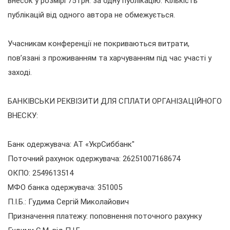
внесок у розмірі 75 грн. за одну публікацію. Кількість
публікацій від одного автора не обмежується.
Учасникам конференції не покриваються витрати,
пов’язані з проживанням та харчуванням під час участі у
заході.
БАНКІВСЬКИ РЕКВІЗИТИ ДЛЯ СПЛАТИ ОРГАНІЗАЦІЙНОГО
ВНЕСКУ:
Банк одержувача: АТ «УкрСиббанк"
Поточний рахунок одержувача: 26251007168674
ОКПО: 2549613514
МФО банка одержувача: 351005
П.І.Б.: Гудима Сергій Миколайович
Призначення платежу: поповнення поточного рахунку