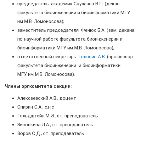
председатель: академик Скулачев В.П. (декан
факультета биоинженерии и биоинформатики МГУ
им М.В. Ломоносова);
заместитель председателя: Фенюк Б.А. (зам. декана
по научной работе
факультета биоинженерии и
биоинформатики МГУ им М.В. Ломоносова);
ответственный секретарь:
Головин А.В.
(профессор
факультета биоинженерии
и биоинформатики
МГУ им М.В. Ломоносова).
Члены оргкомитета секции:
Алексеевский А.В., доцент
Спирин С.А., с.н.с
Гольдштейн М.И., ст. преподаватель
Зиновкина Л.А., ст. преподаватель
Зоров С.Д., ст. преподаватель