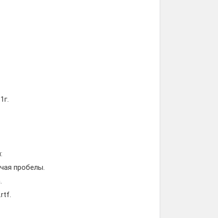
1г.
:
ючая пробелы.
.
rtf.