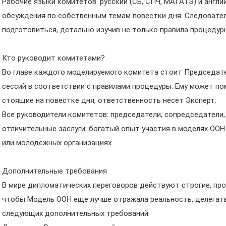
Рабочие языки комитетов: русский (СБ, СПЧ, МАГАТЭ) и англ
обсуждения по собственным темам повестки дня. Следовате
подготовиться, детально изучив не только правила процедур
Кто руководит комитетами?
Во главе каждого моделируемого комитета стоит Председате
сессий в соответствии с правилами процедуры. Ему может по
стоящие на повестке дня, ответственность несет Эксперт.
Все руководители комитетов: председатели, сопредседатели
отличительные заслуги: богатый опыт участия в моделях ООН
или молодежных организациях.
Дополнительные требования
В мире дипломатических переговоров действуют строгие, про
чтобы Модель ООН еще лучше отражала реальность, делега
следующих дополнительных требований: