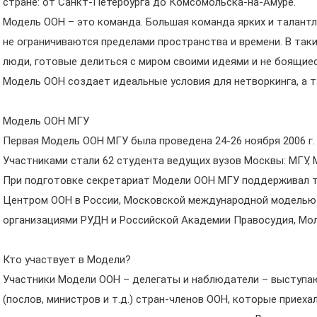
стране: от Санкт-Петербурга до Комсомольска-на-Амуре.
Модель ООН – это команда. Большая команда ярких и талантл
не ограничиваются пределами пространства и времени. В так
люди, готовые делиться с миром своими идеями и не боящие
Модель ООН создает идеальные условия для нетворкинга, а т
Модель ООН МГУ
Первая Модель ООН МГУ была проведена 24-26 ноября 2006 г.
Участниками стали 62 студента ведущих вузов Москвы: МГУ, М
При подготовке секретариат Модели ООН МГУ поддерживал 
Центром ООН в России, Московской международной моделью
организациями РУДН и Российской Академии Правосудия, М
Кто участвует в Модели?
Участники Модели ООН – делегаты и наблюдатели – выступа
(послов, министров и т.д.) стран-членов ООН, которые приех