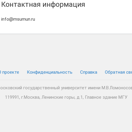
Контактная информация
info@msumun.ru
О проекте
Конфиденциальность
Cправка
Обратная св
осковский государственный университет имени М.В.Ломоносо
119991, г.Москва, Ленинские горы, д.1, Главное здание МГУ