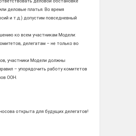
оответствовать деловой обстановке
ли деловые платья. Во время
рсий и т.д.) допустим повседневный
шению ко всем участникам Модели:
омитетов, делегатам – не только во
ов, участники Модели должны
правил – упорядочить работу комитетов
нов ООН.
носова открыта для будущих делегатов!