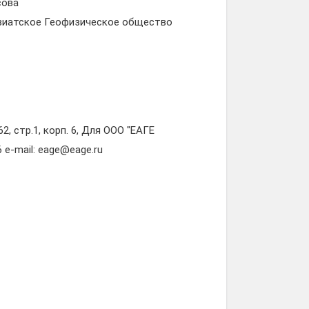
сова
азиатское Геофизическое общество
, стр.1, корп. 6, Для ООО "ЕАГЕ
6 e-mail: eage@eage.ru