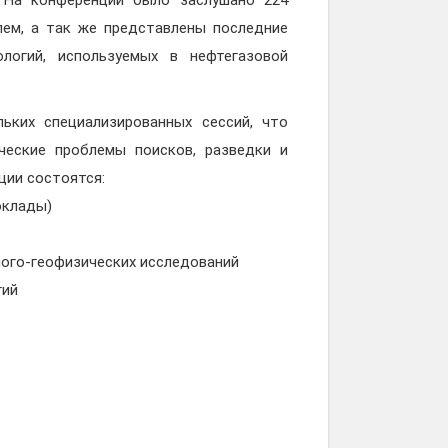
. На конференции было заслушано 224
ем, а так же представлены последние
логий, используемых в нефтегазовой
ьких специализированных сессий, что
ческие проблемы поисков, разведки и
ции состоятся:
оклады)
лого-геофизических исследований
гий