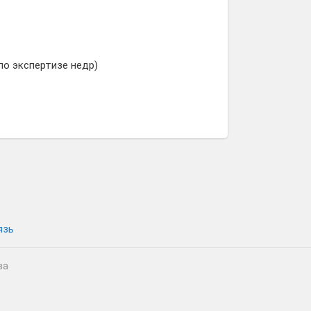
по экспертизе недр)
язь
ва