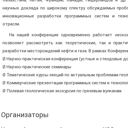
Казахстана, Китая, Франции, Канады, Нидерландов и др
научных доклада по широкому спектру обсуждаемых пробл
инновационные разработки программных систем и техно
отрасли.
На нашей конференция одновременно работает нескол
позволяет рассмотреть как теоретические, так и практи
разработки месторождений нефти и газа. В рамках Конферен
Ø Научно-практическая конференция (устные и стендовые д
Ø Научно-практические семинары
Ø Тематические курсы лекций по актуальным проблемам гео
Ø Коммерческие презентации программных систем и техноло
Ø Полевая геологическая экскурсия по грязевым вулканам
Организаторы