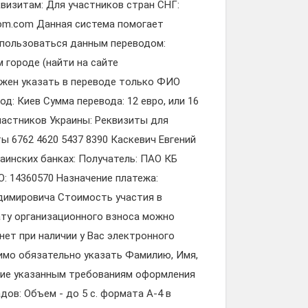
изитам: Для участников стран СНГ:
om.com Данная система помогает
спользоваться данным переводом:
 городе (найти на сайте
лжен указать в переводе только ФИО
д: Киев Сумма перевода: 12 евро, или 16
участников Украины: Реквизиты для
ы 6762 4620 5437 8390 Каскевич Евгений
аинских банках: Получатель: ПАО КБ
: 14360570 Назначение платежа:
адимировича Стоимость участия в
ату организационного взноса можно
нет при наличии у Вас электронного
имо обязательно указать Фамилию, Имя,
щие указанным требованиям оформления
ов: Объем - до 5 с. формата А-4 в