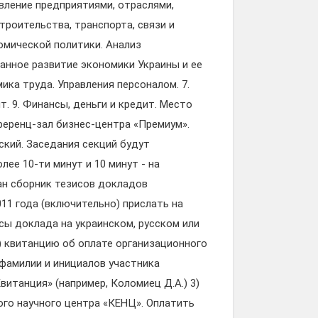
авление предприятиями, отраслями,
троительства, транспорта, связи и
омической политики. Анализ
анное развитие экономики Украины и ее
ика труда. Управления персоналом. 7.
т. 9. Финансы, деньги и кредит. Место
нференц-зал бизнес-центра «Премиум».
ский. Заседания секций будут
ее 10-ти минут и 10 минут - на
ан сборник тезисов докладов
011 года (включительно) прислать на
исы доклада на украинском, русском или
) квитанцию об оплате организационного
фамилии и инициалов участника
итанция» (например, Коломиец Д.А.) 3)
ого научного центра «КЕНЦ». Оплатить