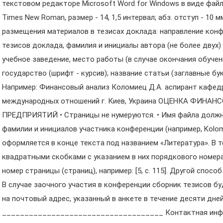
текстовом редакторе Microsoft Word for Windows в виде файла 
Times New Roman, размер - 14, 1,5 интервал; абз. отступ - 10 
размещения материалов в тезисах доклада: направление кон
тезисов доклада, фамилия и инициалы автора (не более двух)
учебное заведение, место работы (в случае окончания обучени
государство (шрифт - курсив); название статьи (заглавные бу
Например: Финансовый анализ Коломиец Д.А. аспирант кафе
международных отношений г. Киев, Украина ОЦЕНКА ФИН
ПРЕДПРИЯТИЙ • Страницы не нумеруются. • Имя файла должн
фамилии и инициалов участника конференции (например, Kolom
оформляется в конце текста под названием «Литература». В 
квадратными скобками с указанием в них порядкового номера 
номер страницы (страниц), например: [5, с. 115]. Другой спос
В случае заочного участия в конференции сборник тезисов б
на почтовый адрес, указанный в анкете в течение десяти дне
____________________________________ Контактная инфо