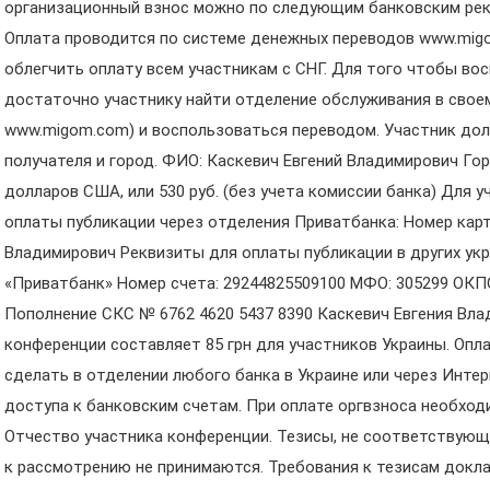
организационный взнос можно по следующим банковским рекв
Оплата проводится по системе денежных переводов www.mig
облегчить оплату всем участникам с СНГ. Для того чтобы во
достаточно участнику найти отделение обслуживания в своем
www.migom.com) и воспользоваться переводом. Участник до
получателя и город. ФИО: Каскевич Евгений Владимирович Горо
долларов США, или 530 руб. (без учета комиссии банка) Для 
оплаты публикации через отделения Приватбанка: Номер карт
Владимирович Реквизиты для оплаты публикации в других укр
«Приватбанк» Номер счета: 29244825509100 МФО: 305299 ОКПО
Пополнение СКС № 6762 4620 5437 8390 Каскевич Евгения Вл
конференции составляет 85 грн для участников Украины. Опл
сделать в отделении любого банка в Украине или через Интер
доступа к банковским счетам. При оплате оргвзноса необход
Отчество участника конференции. Тезисы, не соответствую
к рассмотрению не принимаются. Требования к тезисам доклад