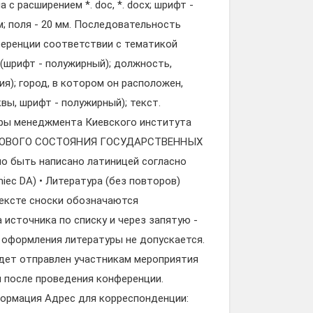
с расширением *. doc, *. docx; шрифт -
мм; поля - 20 мм. Последовательность
ференции соответствии с тематикой
 (шрифт - полужирный); должность,
я); город, в котором он расположен,
квы, шрифт - полужирный); текст.
дры менеджмента Киевского института
АНСОВОГО СОСТОЯНИЯ ГОСУДАРСТВЕННЫХ
о быть написано латиницей согласно
iec DA) • Литература (без повторов)
тексте сноски обозначаются
источника по списку и через запятую -
об оформления литературы не допускается.
удет отправлен участникам мероприятия
й после проведения конференции.
рмация Адрес для корреспонденции: