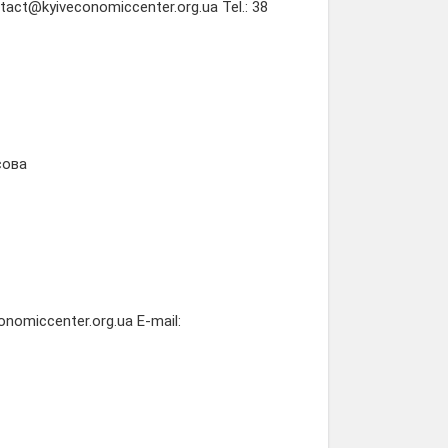
ntact@kyiveconomiccenter.org.ua Tel.: 38
сова
onomiccenter.org.ua E-mail: