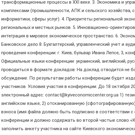
трансформационные процессы в ХХI веке. 3. Экономика и упр
комплексами (промышленности, АПК и сельского хозяйства, с
информатики, сферы услуг). 4. Приоритеты региональной экон
региональных и местных рынков. 5. Инновационно-ориентиров
интеграция в мировое экономическое пространство. 6. Эконом
Банковское дело 8. Бухгалтерский, управленческий учет и ауди
проведения конференции: г. Киев, бульвар Ивана Лепсе, 3, ко
Официальные языки конференции: украинский, английский, рус
проводиться в формате докладов. На доклад отводится не бол
обсуждение. По результатам работы конференции будет изд
участников. Условия участия в конференции: До 18 октября 2
электронный адрес: contact@kyiveconomiccenter.org.ua 1) тез
английском языке; 2) отсканированную (сфотографированную
взноса (имя файла должно быть подписано в соответствии с 
конференции и должно содержать во второй частые слово «Кв
заполнить анкету участника на сайте Киевского экономическ