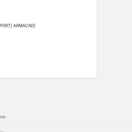
PPORT( ARMACAD)
язь