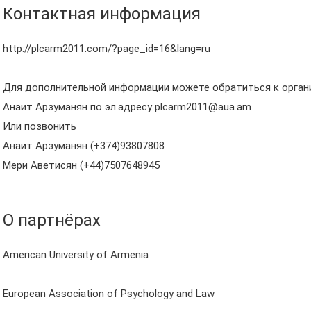
Контактная информация
http://plcarm2011.com/?page_id=16&lang=ru
Для дополнительной информации можете обратиться к орган
Анаит Арзуманян по эл.адресу plcarm2011@aua.am
Или позвонить
Анаит Арзуманян (+374)93807808
Мери Аветисян (+44)7507648945
О партнёрах
American University of Armenia
European Association of Psychology and Law