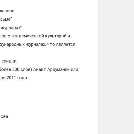
классов
исьма”
 журналах”
ов с академической культурой и
дународных журналах, что является
 скидки.
более 300 слов) Анаит Арзуманян или
ря 2011 года
сова