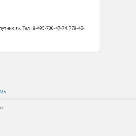
утник +». Тел.: 8-495-730-47-74, 778-45-
язь
ва