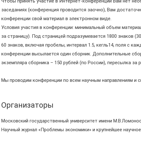
Чтобы принять участие в Интернет-конференции Вам нет нео
заседаниях (конференция проводится заочно), Вам достаточ
конференции свой материал в электронном виде.
Условия участия в конференции: минимальный объем материал
за страницу). Под страницей подразумевается 1800 знаков (30
60 знаков, включая пробелы, интервал 1.5, кегль14, поля с ка
конференции высылается один сборник. Дополнительные сборн
экземпляра сборника – 150 рублей (по России), пересылка за
Мы проводим конференции по всем научным направлениям и с
Организаторы
Московский государственный университет имени М.В.Ломоно
Научный журнал «Проблемы экономики» и крупнейшее научное 