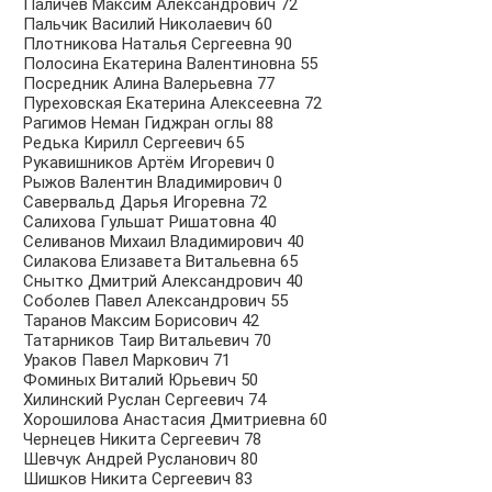
Паличев Максим Александрович 72
Пальчик Василий Николаевич 60
Плотникова Наталья Сергеевна 90
Полосина Екатерина Валентиновна 55
Посредник Алина Валерьевна 77
Пуреховская Екатерина Алексеевна 72
Рагимов Неман Гиджран оглы 88
Редька Кирилл Сергеевич 65
Рукавишников Артём Игоревич 0
Рыжов Валентин Владимирович 0
Савервальд Дарья Игоревна 72
Салихова Гульшат Ришатовна 40
Селиванов Михаил Владимирович 40
Силакова Елизавета Витальевна 65
Снытко Дмитрий Александрович 40
Соболев Павел Александрович 55
Таранов Максим Борисович 42
Татарников Таир Витальевич 70
Ураков Павел Маркович 71
Фоминых Виталий Юрьевич 50
Хилинский Руслан Сергеевич 74
Хорошилова Анастасия Дмитриевна 60
Чернецев Никита Сергеевич 78
Шевчук Андрей Русланович 80
Шишков Никита Сергеевич 83