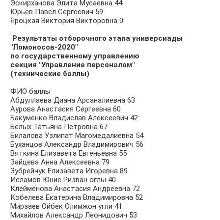
Эскирханова Элита Мусаевна 44
Юрьев Павел Сергеевич 59
Яроцкая Виктория Викторовна 0
Результаты отборочного этапа универсиады
"Ломоносов-2020"
по государственному управлению
секция "Управление персоналом"
(технические баллы)
ФИО баллы
Абдуллаева Диана Арсаналиевна 63
Аурова Анастасия Сергеевна 60
Бакуменко Владислав Алексеевич 42
Белых Татьяна Петровна 67
Билалова Узлипат Магомедалиевна 54
Буханцов Александр Владимирович 56
Вяткина Елизавета Евгеньевна 55
Зайцева Анна Алексеевна 79
Зубрейчук Елизавета Игоревна 89
Исламов Юнис Ризван оглы 40
Клейменова Анастасия Андреевна 72
Кобелева Екатерина Владимировна 52
Мирзаев Ойбек Олимжон угли 41
Михайлов Александр Леонидович 53