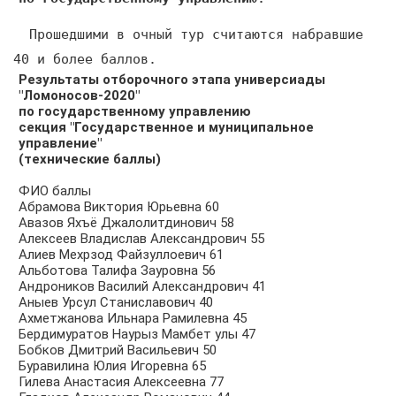
Прошедшими в очный тур считаются набравшие
40 и более баллов.
Результаты отборочного этапа универсиады
"Ломоносов-2020"
по государственному управлению
секция "Государственное и муниципальное
управление"
(технические баллы)
ФИО баллы
Абрамова Виктория Юрьевна 60
Авазов Яхъё Джалолитдинович 58
Алексеев Владислав Александрович 55
Алиев Мехрзод Файзуллоевич 61
Альботова Талифа Зауровна 56
Андроников Василий Александрович 41
Аныев Урсул Станиславович 40
Ахметжанова Ильнара Рамилевна 45
Бердимуратов Наурыз Мамбет улы 47
Бобков Дмитрий Васильевич 50
Буравилина Юлия Игоревна 65
Гилева Анастасия Алексеевна 77