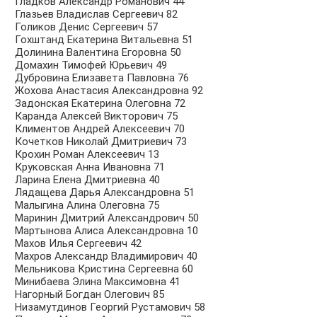
Гладков Александр Романович 44
Глазьев Владислав Сергеевич 82
Голиков Денис Сергеевич 57
Гохштанд Екатерина Витальевна 51
Долинина Валентина Егоровна 50
Домахин Тимофей Юрьевич 49
Дубровина Елизавета Павловна 76
Жохова Анастасия Александровна 92
Задонская Екатерина Олеговна 72
Каранда Алексей Викторович 75
Климентов Андрей Алексеевич 70
Кочетков Николай Дмитриевич 73
Крохин Роман Алексеевич 13
Круковская Анна Ивановна 71
Ларина Елена Дмитриевна 40
Лядащева Дарья Александровна 51
Малыгина Алина Олеговна 75
Маринин Дмитрий Александрович 50
Мартынова Алиса Александровна 10
Махов Илья Сергеевич 42
Махров Александр Владимирович 40
Мельникова Кристина Сергеевна 60
Минибаева Элина Максимовна 41
Нагорный Богдан Олегович 85
Низамутдинов Георгий Рустамович 58