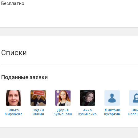
Бесплатно
Списки
Поданные заявки
Ольга
Вадим
Дарья
Анна
Дмитрий
Эль
Мирзаева
Ившин
Кузнецова
Кузьменко
Кукаркин
Бала
Анастасия
Даваа