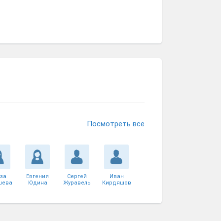
Посмотреть все
за
Евгения
Сергей
Иван
шева
Юдина
Журавель
Кирдяшов