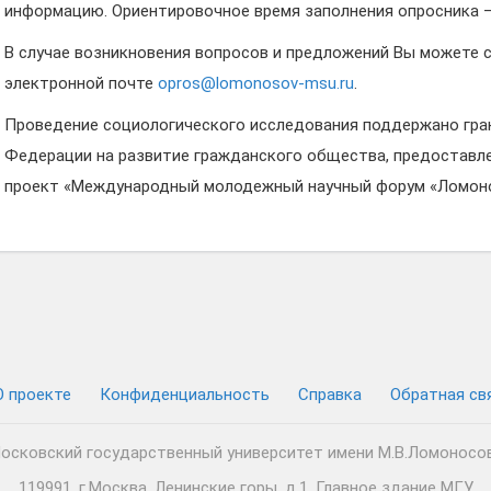
информацию. Ориентировочное время заполнения опросника – 
В случае возникновения вопросов и предложений Вы можете с
электронной почте
opros@lomonosov-msu.ru
.
Проведение социологического исследования поддержано гр
Федерации на развитие гражданского общества, предоставл
проект «Международный молодежный научный форум «Ломоно
О проекте
Конфиденциальность
Cправка
Обратная св
осковский государственный университет имени М.В.Ломоносо
119991, г.Москва, Ленинские горы, д.1, Главное здание МГУ