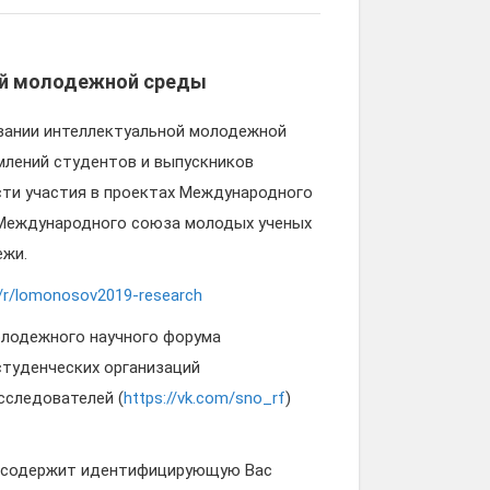
ой молодежной среды
овании интеллектуальной молодежной
млений студентов и выпускников
ости участия в проектах Международного
 Международного союза молодых ученых
ежи.
m/r/lomonosov2019-research
лодежного научного форума
студенческих организаций
сследователей (
https://vk.com/sno_rf
)
е содержит идентифицирующую Вас