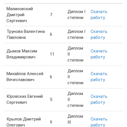
Малиновский
Диплом I
Скачать
Дмитрий
7
степени
работу
Сергеевич
Трунова Валентина
Диплом I
Скачать
6
Павловна
степени
работу
Диплом
Дымов Максим
Скачать
11
II
Владимирович
работу
степени
Диплом
Михайлов Алексей
Скачать
6
II
Вячеславович
работу
степени
Диплом
Юровских Евгений
Скачать
5
II
Сергеевич
работу
степени
Диплом
Крылов Дмитрий
Скачать
9
III
Олегович
работу