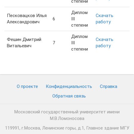
степени
Диплом
Песковацков Илья
Скачать
6
III
Александрович
работу
степени
Диплом
Фешин Дмитрий
Скачать
7
III
Витальевич
работу
степени
О проекте
Конфиденциальность
Cправка
Обратная связь
Московский государственный университет имени
М.В.Ломоносова
119991, г.Москва, Ленинские горы, д.1, Главное здание МГУ