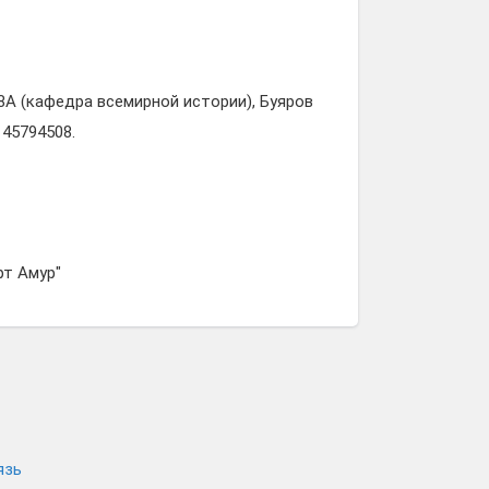
 328А (кафедра всемирной истории), Буяров
145794508.
рт Амур"
язь