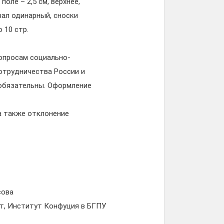
оле – 2,5 см, верхнее,
рвал одинарный, сноски
 10 стр.
опросам социально-
сотрудничества России и
 обязательны. Оформление
а также отклонение
сова
т, Институт Конфуция в БГПУ