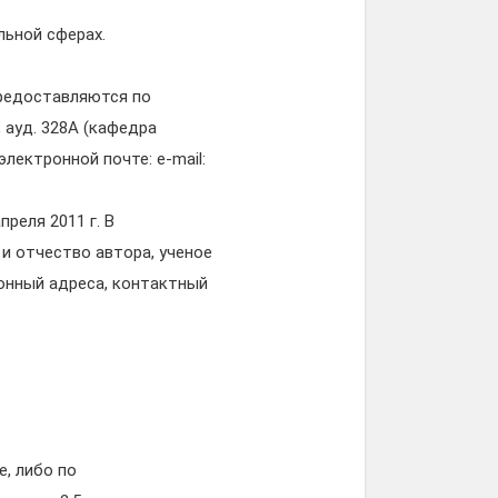
льной сферах.
предоставляются по
4, ауд. 328А (кафедра
лектронной почте: e-mail:
реля 2011 г. В
и отчество автора, ученое
ронный адреса, контактный
, либо по