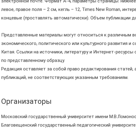
электронной почте. Формат А-4, параметры страницы: нижнее п
левое, правое поля – 2 см, кегль – 12, Times New Roman, инте
концевые (проставлять автоматически). Объем публикации до
Представленные материалы могут относиться к различным в
экономического, политического или культурного развития и 
Китая. Ссылки на источники, литературу и Интернет-ресурсы
по представленному образцу.
Редакция оставляет за собой право редактирования статей, 
публикаций, не соответствующих указанным требованиям.
Организаторы
Московский государственный университет имени М.В.Ломоно
Благовещенский государственный педагогический университе