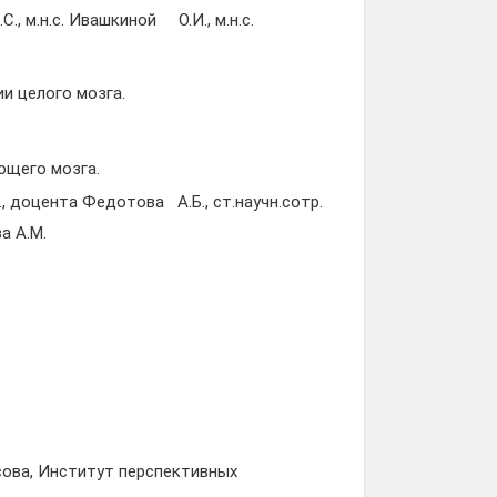
., м.н.с. Ивашкиной О.И., м.н.с.
и целого мозга.
ющего мозга.
, доцента Федотова А.Б., ст.научн.сотр.
а А.М.
ова, Институт перспективных