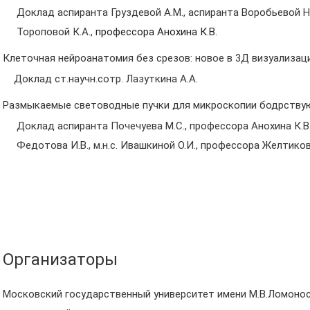
Доклад аспиранта Груздевой А.М., аспиранта Воробьевой Н.С
Тороповой К.А.,
профессора Анохина К.В.
Клеточная нейроанатомия без срезов: новое в 3Д визуализаци
Доклад ст.научн.сотр. Лазуткина А.А.
Размыкаемые световодные пучки для микроскопии бодрству
Доклад аспиранта Почечуева M.С., профессора Анохина К.В.
Федотова И.В., м.н.с. Ивашкиной О.И., профессора Желтиков
Организаторы
Московский государственный университет имени М.В.Ломонос