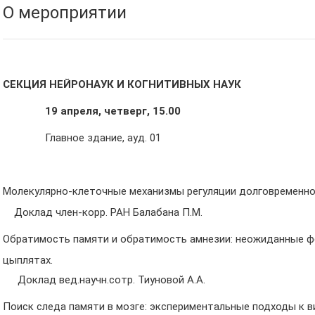
О мероприятии
СЕКЦИЯ НЕЙРОНАУК И КОГНИТИВНЫХ НАУК
19 апреля, четверг, 15.00
Главное здание, ауд. 01
Молекулярно-клеточные механизмы регуляции долговременно
Доклад член-корр. РАН Балабана П.М.
Обратимость памяти и обратимость амнезии: неожиданные ф
цыплятах.
оклад вед.научн.сотр. Тиуновой А.А.
Поиск следа памяти в мозге: экспериментальные подходы к в