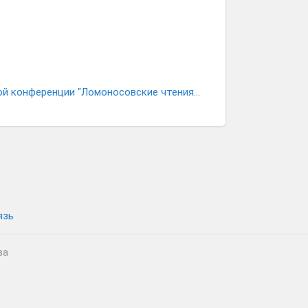
программа секции "Нейронауки и когнитивные науки" Научной конференции "Ломоносовские чтения-2018"
язь
ва