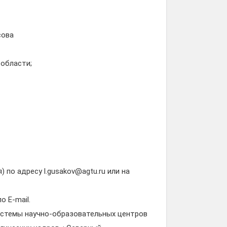
сова
 области;
) по адресу l.gusakov@agtu.ru или на
 E-mail.
истемы научно-образовательных центров