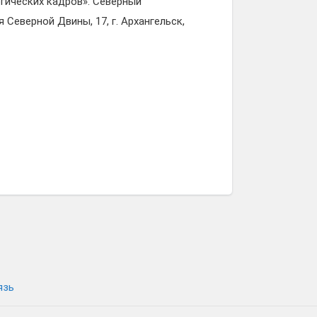
огических кадров»: Северный
Северной Двины, 17, г. Архангельск,
язь