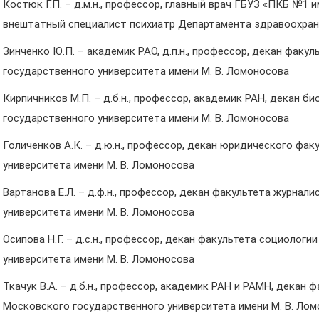
Костюк Г.П. – д.м.н., профессор, главный врач ГБУЗ «ПКБ №1 и
внештатный специалист психиатр Департамента здравоохран
Зинченко Ю.П. – академик РАО, д.п.н., профессор, декан факу
государственного университета имени М. В. Ломоносова
Кирпичников М.П. – д.б.н., профессор, академик РАН, декан 
государственного университета имени М. В. Ломоносова
Голиченков А.К. – д.ю.н., профессор, декан юридического фа
университета имени М. В. Ломоносова
Вартанова Е.Л. – д.ф.н., профессор, декан факультета журна
университета имени М. В. Ломоносова
Осипова Н.Г. – д.с.н., профессор, декан факультета социолог
университета имени М. В. Ломоносова
Ткачук В.А. – д.б.н., профессор, академик РАН и РАМН, дека
Московского государственного университета имени М. В. Ло