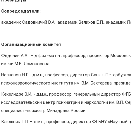
Президиум
Сопредседатели:
академик Садовничий В.А., академик Велихов Е.П., академик Па
Организационный комитет:
Федянин А.А. – д.физ.-мат.н., профессор, проректор Московс
имени М.В. Ломоносова
Незнанов Н.Г. - д.м.н., профессор, директор Санкт-Петербург
психоневрологического института им. В.М. Бехтерева, презид
Кекелидзе З.И. - д.м.н., профессор, генеральный директор Ф
исследовательский центр психиатрии и наркологии им. В.П. 
специалист-психиатр Минздрава России.
Клюшник Т.П. – д.м.н., профессор, директор ФГБНУ «Научный 