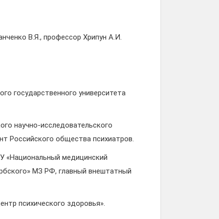
нченко В.Я., профессор Хрипун А.И.
кого государственного университета
ского научно-исследовательского
ент Российского общества психиатров.
ГБУ «Национальный медицинский
Сербского» МЗ РФ, главный внештатный
центр психического здоровья».