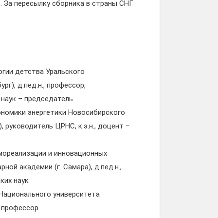
. За пересылку сборника в страны СНГ
огии детства Уральского
рг), д.пед.н., профессор,
 наук – председатель
кономики энергетики Новосибирского
, руководитель ЦРНС, к.э.н., доцент –
амореализации и инновационных
ой академии (г. Самара), д.пед.н.,
ких наук
 Национального университета
, профессор