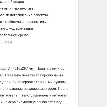
менной школе.
лемы и перспективы.
го-педагогические аспекты.
: проблемы и перспективы.
овиях модернизации.
вательной среде.
ьности.
ы: А4 (210х297 мм). Поля: 2,5 см – со
man. Название печатается прописными
ез двойной интервал строчными буквами
ное название организации, город. После
 интервала – текст, одинарный интервал,
е и номера рисунков указываются под