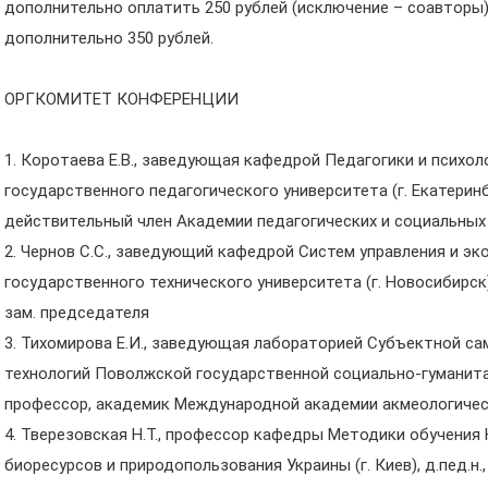
дополнительно оплатить 250 рублей (исключение – соавторы)
дополнительно 350 рублей.
ОРГКОМИТЕТ КОНФЕРЕНЦИИ
1. Коротаева Е.В., заведующая кафедрой Педагогики и психол
государственного педагогического университета (г. Екатеринбу
действительный член Академии педагогических и социальных
2. Чернов С.С., заведующий кафедрой Систем управления и э
государственного технического университета (г. Новосибирск)
зам. председателя
3. Тихомирова Е.И., заведующая лабораторией Субъектной с
технологий Поволжской государственной социально-гуманитарн
профессор, академик Международной академии акмеологичес
4. Тверезовская Н.Т., профессор кафедры Методики обучения
биоресурсов и природопользования Украины (г. Киев), д.пед.н.