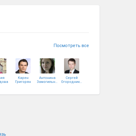
Посмотреть все
ия
Карен
Антонина
Сергей
дова
Григорян
Замогильная
Огородников
язь