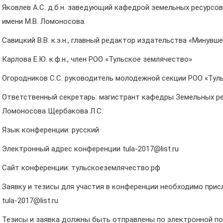
Яковлев А.С. д.б.н. заведующий кафедрой земельных ресурсо
имени М.В. Ломоносова.
Савицкий В.В. к.э.н., главный редактор издательства «Минувш
Карлова Е.Ю. к.ф.н., член РОО «Тульское землячество»
Огородников С.С. руководитель молодежной секции РОО «Тул
Ответственный секретарь: магистрант кафедры Земельных рес
Ломоносова Щербакова Л.С.
Язык конференции: русский
Электронный адрес конференции tula-2017@list.ru
Сайт конференции: тульскоеземлячество.рф
Заявку и тезисы для участия в конференции необходимо присл
tula-2017@list.ru
Тезисы и заявка должны быть отправлены по электронной почт