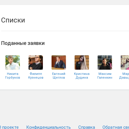
Списки
Поданные заявки
Никита
Филипп
Евгений
Кристина
Максим
Мар
Горбунов
Кузнецов
Щеглов
Дудина
Галенкин
Давы
Надежда
Людмила
Тавлуй
Щербакова
О проекте
Конфиденциальность
Cправка
Обратная св