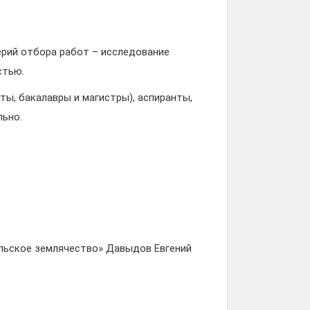
ерий отбора работ – исследование
стью.
ы, бакалавры и магистры), аспиранты,
льно.
льское землячество» Давыдов Евгений