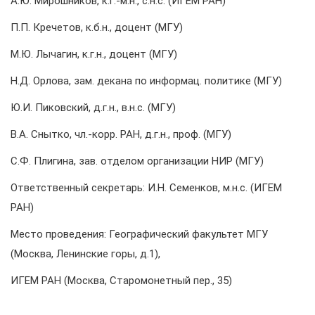
А.Ю. Мирошников, к.г.-м.н., с.н.с. (ИГЕМ РАН)
П.П. Кречетов, к.б.н., доцент (МГУ)
М.Ю. Лычагин, к.г.н., доцент (МГУ)
Н.Д. Орлова, зам. декана по информац. политике (МГУ)
Ю.И. Пиковский, д.г.н., в.н.с. (МГУ)
В.А. Снытко, чл.-корр. РАН, д.г.н., проф. (МГУ)
С.Ф. Плигина, зав. отделом организации НИР (МГУ)
Ответственный секретарь: И.Н. Семенков, м.н.с. (ИГЕМ
РАН)
Место проведения: Географический факультет МГУ
(Москва, Ленинские горы, д.1),
ИГЕМ РАН (Москва, Старомонетный пер., 35)