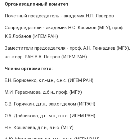
Организационный комитет
Почетный председатель - академик Н.П. Лаверов
Сопредседатели - академик Н.С. Касимов (МГУ), проф.
К.В.Лобанов (ИГЕМ РАН)
Заместители председателя - проф. А.Н. Геннадиев (МГУ),
чл.-корр. РАН В.А. Петров (ИГЕМ РАН)
Члены оргкомитета:
Е.Н. Борисенко, к.г.-м.н., с.н.с. (ИГЕМ РАН)
М.И. Герасимова, д.б.н., проф. (МГУ)
С.В. Горячкин, д.г.н., зав.отделом (ИГРАН)
О.А. Дойникова, д.г.-м.н., в.н.с. (ИГЕМ РАН)
Н.Е. Кошелева, д.г.н., в.н.с. (МГУ)