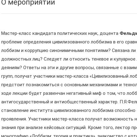
О мероприятии
Мастер-класс кандидата политических наук, доцента
Фельдм
проблеме определения цивилизованного лоббизма в его сравн
лоббизм и коррупцию синонимичными понятиями? Связана ли
должностных лиц? Следует ли относить теневое и кулуарное
деяниям? Ответы на эти и другие вопросы, связанные с взаи
групп, получат участники мастер-класса «Цивилизованный ло
предстоит познакомиться с основными механизмами и технол
ходе лекции будет развенчан негативный миф о том, что лоб
антигосударственный и антиобщественный характер. П.Я.Фел
становление института цивилизованного лоббизма способно 
проявления. Участники мастер-класса получат возможность 
знания при анализе кейсовых ситуаций. Кроме того, лектор 
монографию «Лоббизм: теория и практика», знакомство с кот