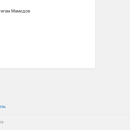
нтигам Мамедов
язь
ва