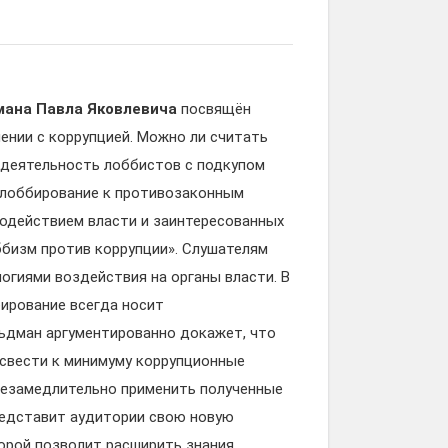
ана Павла Яковлевича
посвящён
ении с коррупцией. Можно ли считать
 деятельность лоббистов с подкупом
 лоббирование к противозаконным
модействием власти и заинтересованных
ббизм против коррупции». Слушателям
огиями воздействия на органы власти. В
бирование всегда носит
ьдман аргументированно докажет, что
свести к минимуму коррупционные
незамедлительно применить полученные
представит аудитории свою новую
орой позволит расширить знания,