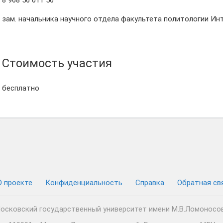
8 968 56 011 56
зам. начальника научного отдела факультета политологии И
Стоимость участия
бесплатно
О проекте
Конфиденциальность
Cправка
Обратная св
осковский государственный университет имени М.В.Ломоносо