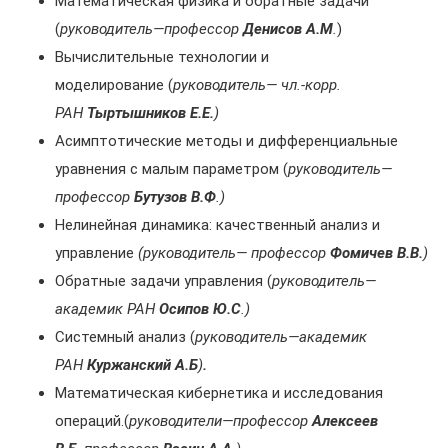
Математическая физика и обратные задачи
(
руководитель—профессор
Денисов А.М
.
)
Вычислительные технологии и
моделирование (
руководитель— чл.-корр.
РАН
Тыртышников Е.Е.
)
Асимптотические методы и дифференциальные
уравнения с малым параметром (
руководитель—
профессор
Бутузов В.Ф
.)
Нелинейная динамика: качественный анализ и
управление
(руководитель— профессор
Фомичев В.В.
)
Обратные задачи управления (
руководитель—
академик РАН
Осипов Ю.С
.)
Системный анализ (
руководитель—академик
РАН
Куржанский А.Б
)
.
Математическая кибернетика и исследования
операций.(
руководители—профессор
Алексеев