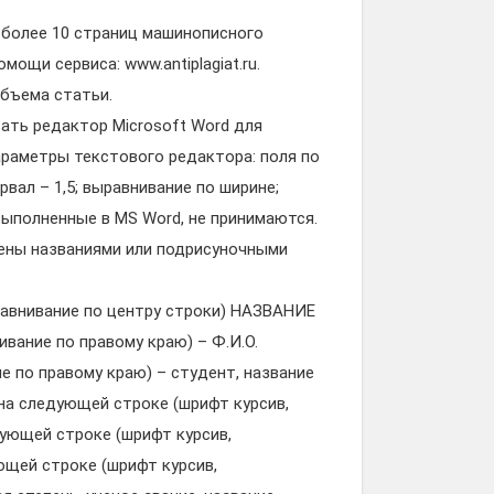
е более 10 страниц машинописного
мощи сервиса: www.antiplagiat.ru.
объема статьи.
вать редактор Microsoft Word для
араметры текстового редактора: поля по
вал – 1,5; выравнивание по ширине;
 выполненные в MS Word, не принимаются.
ены названиями или подрисуночными
равнивание по центру строки) НАЗВАНИЕ
вание по правому краю) – Ф.И.О.
е по правому краю) – студент, название
 на следующей строке (шрифт курсив,
дующей строке (шрифт курсив,
ющей строке (шрифт курсив,