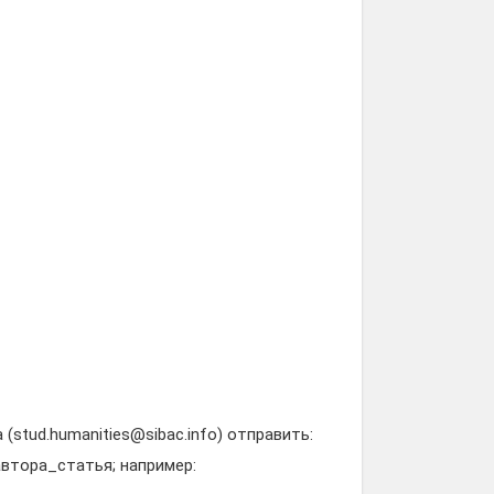
stud.humanities@sibac.info) отправить:
автора_статья; например: