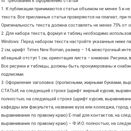
III. Требования к оформлению статьи
1. К публикации принимаются статьи объемом не менее 5 и н
текста. Все присланные статьи проверяются на плагиат, при по
Оригинальность текста должна составлять не менее 75% от 
2. Для набора текста, формул и таблиц необходимо использо
Windows. Перед набором текста настройте указанные ниже п
2 см; шрифт Times New Roman, размер – 14; межстрочный интер
абзацный отступ 1 см; ориентация листа – книжная. Рисунки,
Все рисунки и таблицы, должны быть пронумерованы и снабж
подписями.
3. Оформление заголовка: (прописными, жирными буквами, вы
СТАТЬИ; на следующей строке (шрифт жирный курсив, выравни
полностью; на следующей строке (шрифт курсив, выравнивани
кафедры или факультета, название вуза или колледжа, город;
выравнивание по правому краю) E-mail для контактов; на сле
выравнивание по правому краю) – Ф.И.О. полностью; на следу