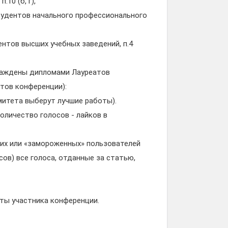
10 (б, г),
тудентов начального профессионального
нтов высших учебных заведений, п.4
раждены дипломами Лауреатов
тов конференции):
митета выберут лучшие работы).
оличество голосов - лайков в
их или «замороженных» пользователей
ов) все голоса, отданные за статью,
ты участника конференции.