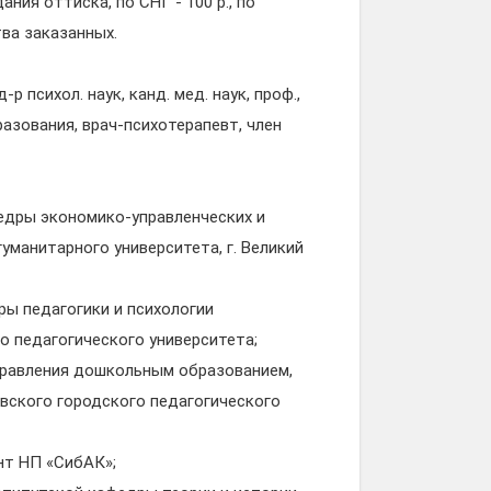
ния оттиска, по СНГ - 100 р., по
тва заказанных.
 психол. наук, канд. мед. наук, проф.,
зования, врач-психотерапевт, член
федры экономико-управленческих и
уманитарного университета, г. Великий
дры педагогики и психологии
о педагогического университета;
 управления дошкольным образованием,
вского городского педагогического
ент НП «СибАК»;