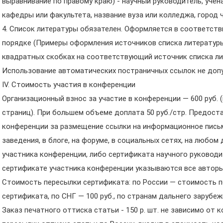
выравнивание по правому краю) - научный руководитель, учена
кафедры или факультета, название вуза или колледжа, город ч
4. Список литературы обязателен. Оформляется в соответстви
порядке (Примеры оформления источников списка литературы
квадратных скобках на соответствующий источник списка литер
Использование автоматических постраничных ссылок не допу
IV. Стоимость участия в конференции
Организационный взнос за участие в конференции — 600 руб. 
страниц). При большем объеме доплата 50 руб./стр. Предоста
конференции за размещение ссылки на информационное письм
заведения, в блоге, на форуме, в социальных сетях, на любо
участника конференции, либо сертификата научного руководит
сертификате участника конференции указываются все авторы
Стоимость пересылки сертификата: по России — стоимость п
сертификата, по СНГ — 100 руб., по странам дальнего зарубеж
Заказ печатного оттиска статьи - 150 р. шт. не зависимо от