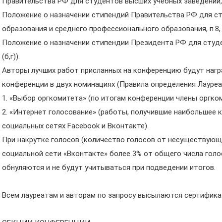
Правительства РФ для студентов высших учебных заведений, п.
Положение о назначении стипендий Правительства РФ для с
образования и среднего профессионального образования, п.8,
Положение о назначении стипендии Президента РФ для студе
(б,г)).
Авторы лучших работ присланных на конференцию будут наг
конференции в двух номинациях (Правила определения Лауреа
1. «Выбор оргкомитета» (по итогам конференции члены оргко
2. «Интернет голосование» (работы, получившие наибольшее к
социальных сетях Facebook и Вконтакте).
При накрутке голосов (количество голосов от несуществующ
социальной сети «Вконтакте» более 3% от общего числа голос
обнуляются и не будут учитываться при подведении итогов.
Всем лауреатам и авторам по запросу высылаются сертифика