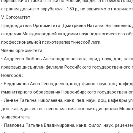
пересылки оттиска статьи по России, входит в стоимость изда
странам дальнего зарубежья - 150 р., не зависимо от количес
V. Оргкомитет
Председатель Оргкомитета: Дмитриева Наталья Витальевна, д-р
академик Международной академии наук педагогического обра
профессиональной психотерапевтической лиги.
Члены оргкомитета:
• Андреева Любовь Александровна канд. юрид. наук, доц. ка
правовых дисциплин филиала Российского государственного г
Новгород.;
• Бердникова Анна Геннадьевна, канд. филол. наук, доц. кафе
гуманитарного образования Новосибирского государственног
• Ле-ван Татьяна Николаевна, канд. пед. наук, доц. кафедры
доц. кафедры естественно-математических дисциплин Моско
университета;
• Павловец Татьяна Владимировна, канд. филол. наук, реценз