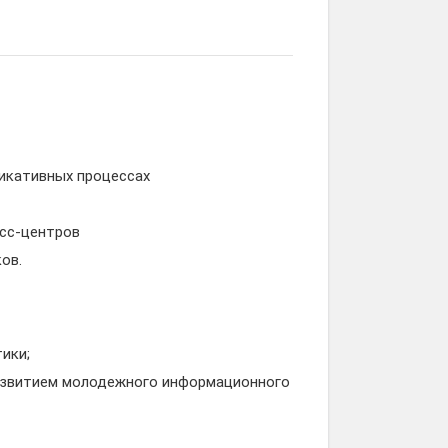
никативных процессах
есс-центров
ов.
ики;
азвитием молодежного информационного