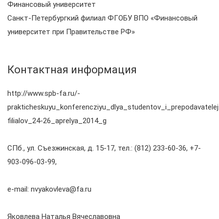
Финансовый университет
Санкт-Петербургкий филиал ФГОБУ ВПО «Финансовый
университет при Правительстве РФ»
Контактная информация
http://www.spb-fa.ru/-
prakticheskuyu_konferencziyu_dlya_studentov_i_prepodavatelej
filialov_24-26_aprelya_2014_g
СПб., ул. Съезжинская, д. 15-17, тел.: (812) 233-60-36, +7-
903-096-03-99,
е-mail: nvyakovleva@fa.ru
Яковлева Наталья Вячеславовна