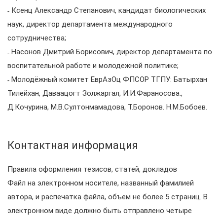
˗ Ксенц Александр Степанович, кандидат биологических
наук, директор департамента международного
сотрудничества;
˗ Насонов Дмитрий Борисович, директор департамента по
воспитательной работе и молодежной политике;
˗ Молодёжный комитет ЕврАзОц ФПСОР ТГПУ: Батырхан
Тилейхан, Даваацогт Золжаргал, И.И.Фараносова.,
Д.Кочурина, М.В.Султонмамадова, Т.Боронов. Н.М.Бобоев.
Контактная информация
Правила оформления тезисов, статей, докладов
Файл на электронном носителе, названный фамилией
автора, и распечатка файла, объем не более 5 страниц. В
электронном виде должно быть отправлено четыре