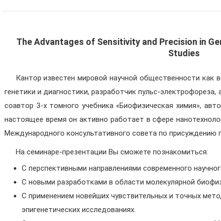
The Advantages of Sensitivity and Precision in Ge
Studies
Кантор известен мировой научной общественности как в
генетики и диагностики, разработчик пульс-электрофореза, 
соавтор 3-х томного учебника «Биофизическая химия», авто
настоящее время он активно работает в сфере нанотехноло
Международного консультативного совета по присуждению
На семинаре-презентации Вы сможете познакомиться:
С перспективными направлениями современного научного
С новыми разработками в области молекулярной биофизи
С применением новейших чувствительных и точных метод
эпигенетических исследованиях.