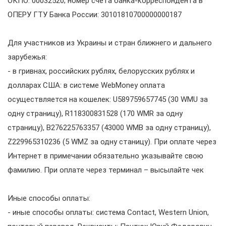
ОКПО: 00032520; номер счета банка-корреспондента в
ОПЕРУ ГТУ Банка России: 30101810700000000187
Для участников из Украины и стран ближнего и дальнего
зарубежья:
- в гривнах, российских рублях, белорусских рублях и
долларах США: в системе WebMoney оплата
осуществляется на кошелек: U589759657745 (30 WMU за
одну страницу), R118300831528 (170 WMR за одну
страницу), B276225763357 (43000 WMB за одну страницу),
Z229965310236 (5 WMZ за одну станицу). При оплате через
Интернет в примечании обязательно указывайте свою
фамилию. При оплате через терминал – высылайте чек
Иные способы оплаты:
- иные способы оплаты: система Contact, Western Union,