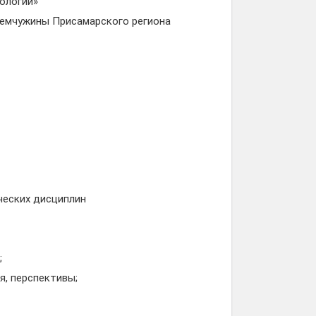
ологии»
 жемчужины Присамарского региона
ческих дисциплин
;
я, перспективы;