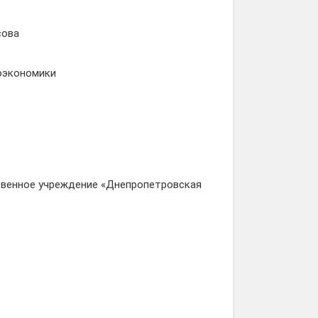
сова
оэкономики
твенное учреждение «Днепропетровская