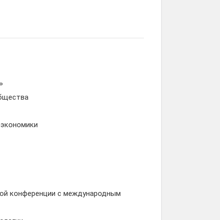
»
общества
оэкономики
ской конференции с международным