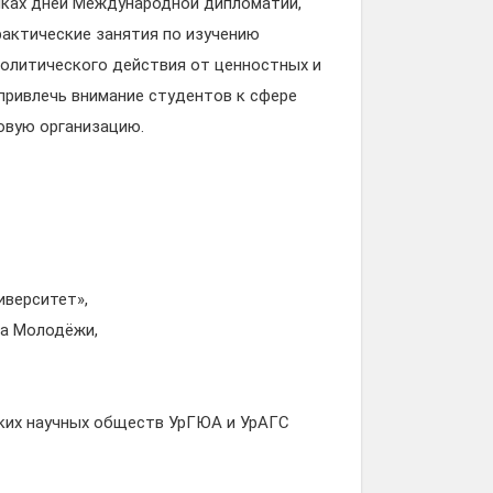
мках дней Международной дипломатии,
рактические занятия по изучению
олитического действия от ценностных и
 привлечь внимание студентов к сфере
овую организацию.
иверситет»,
ма Молодёжи,
ских научных обществ УрГЮА и УрАГС