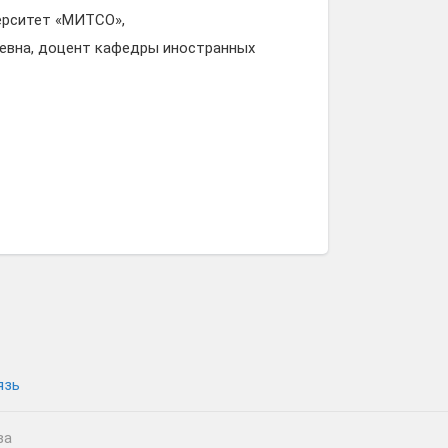
ерситет «МИТСО»,
ьевна, доцент кафедры иностранных
язь
ва