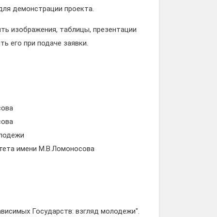
для демонстрации проекта.
ить изображения, таблицы, презентации
ть его при подаче заявки.
сова
сова
олодежи
тета имени М.В.Ломоносова
висимых Государств: взгляд молодежи".