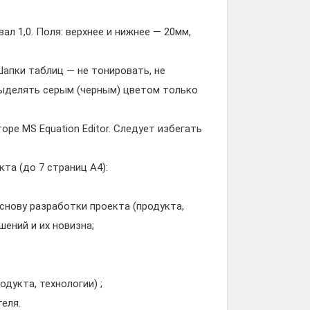
л 1,0. Поля: верхнее и нижнее — 20мм,
апки таблиц — не тонировать, не
ыделять серым (черным) цветом только
е MS Equation Editor. Следует избегать
а (до 7 страниц А4):
нову разработки проекта (продукта,
шений и их новизна;
дукта, технологии) ;
еля.