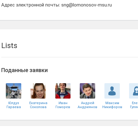
Адрес электронной почты: sng@lomonosov-msu.ru
Lists
Поданные заявки
Юлдуз
Екатерина
Иван
Андрей
Максим
Еле
Гараева
Соколова
Гоморев
Андриянов
Никифоров
Гуля