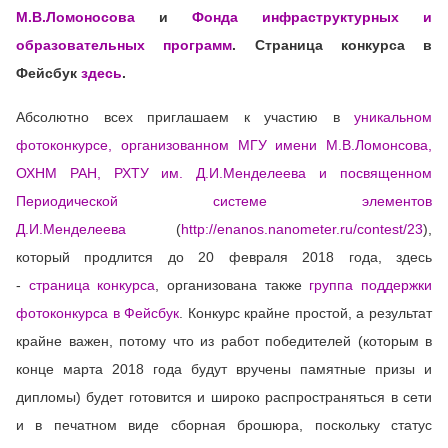
М.В.Ломоносова
и
Фонда инфраструктурных и
образовательных программ
. Страница конкурса в
Фейсбук
здесь
.
Абсолютно всех приглашаем к участию в
уникальном
фотоконкурсе, организованном МГУ имени М.В.Ломонсова,
ОХНМ РАН, РХТУ им. Д.И.Менделеева и посвященном
Периодической системе элементов
Д.И.Менделеева
(
http://enanos.nanometer.ru/contest/23
),
который продлится до 20 февраля 2018 года, здесь
-
страница конкурса
, организована также
группа поддержки
фотоконкурса в Фейсбук
. Конкурс крайне простой, а результат
крайне важен, потому что из работ победителей (которым в
конце марта 2018 года будут вручены памятные призы и
дипломы) будет готовится и широко распространяться в сети
и в печатном виде сборная брошюра, поскольку статус