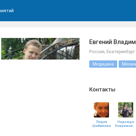
риятий
Евгений Владим
Россия, Екатеринбург
Медицина
Механ
Контакты
Лидия
Надежда
Шаймиева
Коврижникова