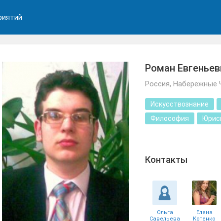
риятий
Роман Евгеньев
Россия, Набережные 
Искусствознание
Философия
Юрис
Контакты
Ольга
Елена
Савельева
Котенко