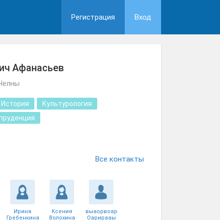
Регистрация
Вход
ич Афанасьев
Челны
История
Культурология
пруденция
Все контакты
Ирина
Ксения
выаорвоар
Гребенкина
Волохина
Оарирааы