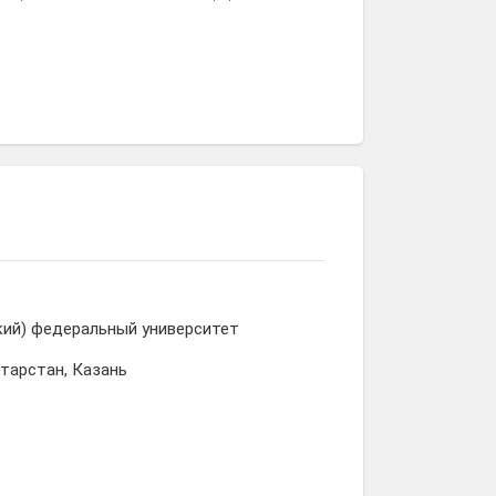
Усманов
Аглетдинова
Лилия
Айдар
Алина
Хуснетдинова
кий) федеральный университет
атарстан, Казань