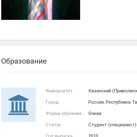
Ганиуллина
Альбина
Айсылу
Хабибуллина
Образование
Университет
Казанский (Приволжс
Город
Россия, Республика Т
Форма обучения
Очная
Статус
Студент (специалист)
Год выпуска
2010