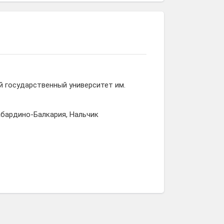
Аминат
Асият
Диана
Тарчокова
Тарчокова
Курашинова
 государственный университет им.
абардино-Балкария, Нальчик