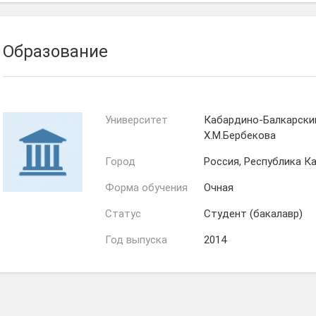
Назир
Марьяна
Назранов
Шинахова
Образование
Университет
Кабардино-Балкарский
Х.М.Бербекова
Город
Россия, Республика К
Форма обучения
Очная
Статус
Студент (бакалавр)
Год выпуска
2014