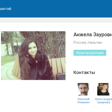
риятий
Анжела Зауровн
Россия, Нальчик
Юриспруденция
Контакты
Николай
Александр
Ломакин
Сухарева