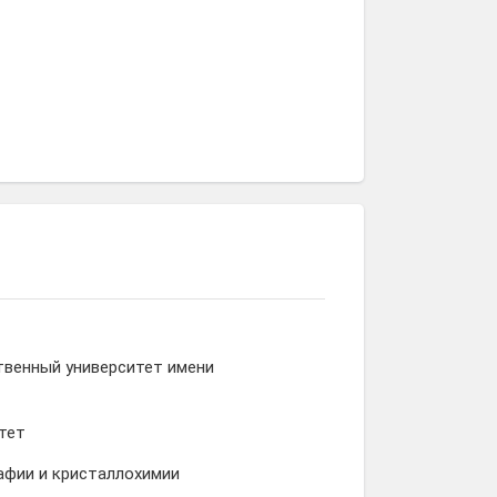
твенный университет имени
тет
афии и кристаллохимии