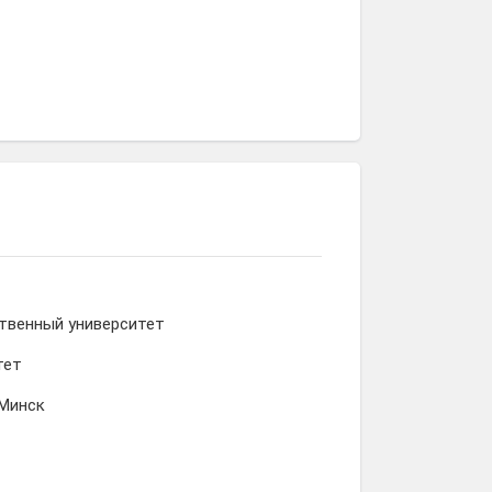
твенный университет
тет
 Минск