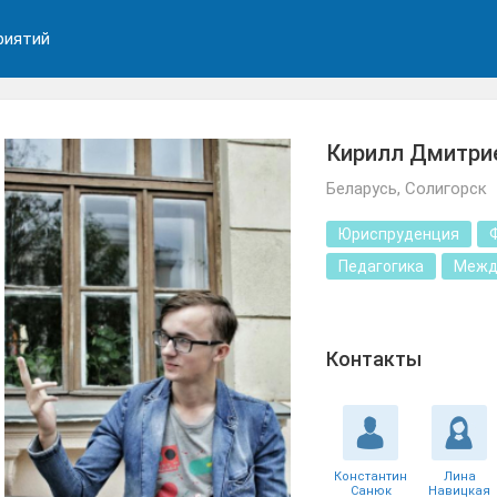
риятий
Кирилл Дмитри
Беларусь, Солигорск
Юриспруденция
Педагогика
Межд
Контакты
Константин
Лина
Санюк
Навицкая