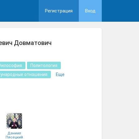
Регистрация
Вход
евич Довматович
Философия
Политология
ународные отношения
Еще
Даниил
Пясецкий