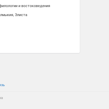
филологии и востоковедения
алмыкия, Элиста
язь
ва