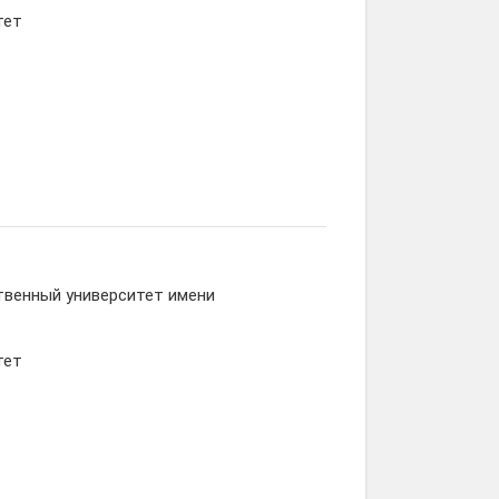
тет
твенный университет имени
тет