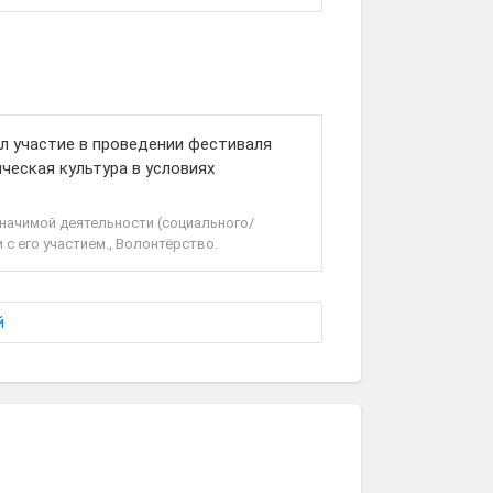
л участие в проведении фестиваля
ческая культура в условиях
значимой деятельности (социального/
 с его участием., Волонтёрство.
й