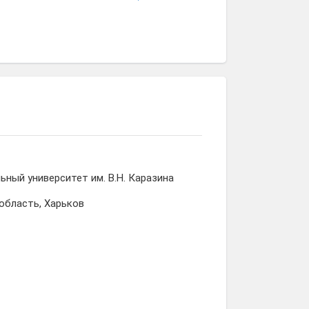
Гилан
Виктор
Сергей
Сарсембекова
Лоцан
Понимаев
ьный университет им. В.Н. Каразина
 область, Харьков