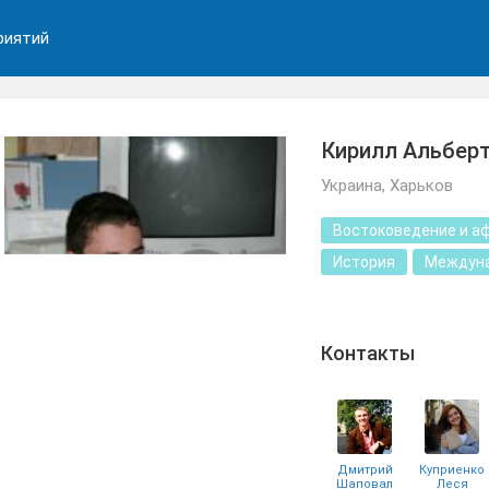
риятий
Кирилл Альбер
Украина, Харьков
Востоковедение и а
История
Междуна
Контакты
Дмитрий
Куприенко
Шаповал
Леся