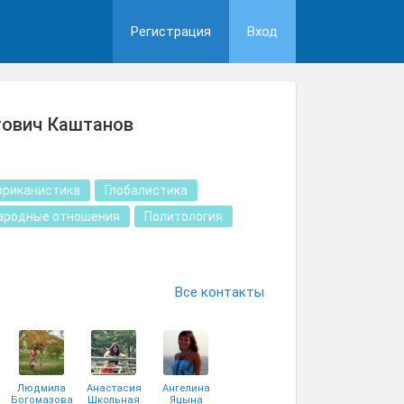
Регистрация
Вход
тович Каштанов
фриканистика
Глобалистика
родные отношения
Политология
Все контакты
Людмила
Анастасия
Ангелина
Богомазова
Школьная
Яцына